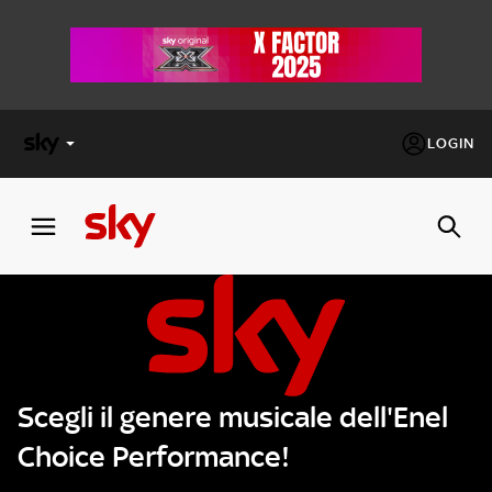
LOGIN
X
FACTOR
MASTERCHEF
PECHINO
EXPRESS
Scegli il genere musicale dell'Enel
Cos’altro vedere:
PROGRAMMI SKY
Choice Performance!
Un mondo di offerte:
SKY.IT
NOW