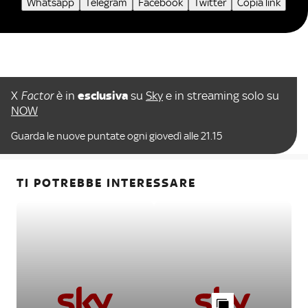
Whatsapp
Telegram
Facebook
Twitter
Copia link
X
Factor
è in
esclusiva
su
Sky
e in streaming solo su
NOW
Guarda le nuove puntate ogni giovedì alle 21.15
TI POTREBBE INTERESSARE