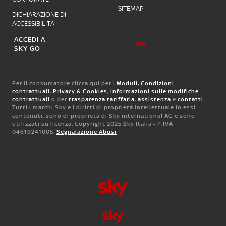
SITEMAP
DICHIARAZIONE DI
ACCESSIBILITA'
ACCEDI A
SKY GO
Per il consumatore clicca qui per i
Moduli, Condizioni
contrattuali
,
Privacy & Cookies
,
informazioni sulle modifiche
contrattuali
o per
trasparenza tariffaria
,
assistenza
e
contatti
.
Tutti i marchi Sky e i diritti di proprietà intellettuale in essi
contenuti, sono di proprietà di Sky international AG e sono
utilizzati su licenza. Copyright 2025 Sky Italia - P.IVA
04619241005.
Segnalazione Abusi