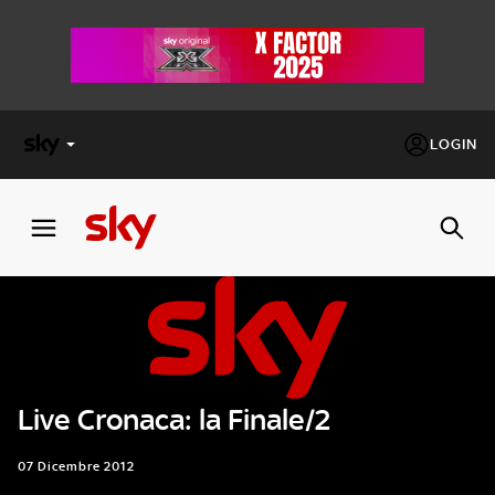
LOGIN
X
FACTOR
MASTERCHEF
PECHINO
EXPRESS
Live Cronaca: la Finale/2
Cos’altro vedere:
PROGRAMMI SKY
Un mondo di offerte:
07 Dicembre 2012
SKY.IT
NOW