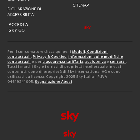
SITEMAP
DICHIARAZIONE DI
ACCESSIBILITA'
ACCEDI A
SKY GO
Per il consumatore clicca qui per i
Moduli, Condizioni
contrattuali
,
Privacy & Cookies
,
informazioni sulle modifiche
contrattuali
o per
trasparenza tariffaria
,
assistenza
e
contatti
.
Tutti i marchi Sky e i diritti di proprietà intellettuale in essi
contenuti, sono di proprietà di Sky international AG e sono
utilizzati su licenza. Copyright 2025 Sky Italia - P.IVA
04619241005.
Segnalazione Abusi