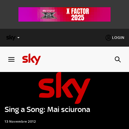
LOGIN
X
FACTOR
MASTERCHEF
PECHINO
EXPRESS
Sing a Song: Mai sciurona
Cos’altro vedere:
PROGRAMMI SKY
Un mondo di offerte:
13 Novembre 2012
SKY.IT
NOW