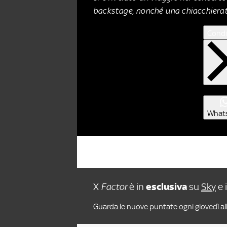
backstage, nonché una chiacchierata
Condi
What
X
Factor
è in
esclusiva
su
Sky
e 
Guarda le nuove puntate ogni giovedì all