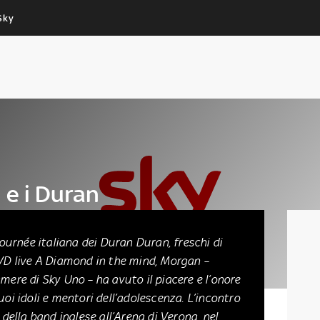
Sky
Cos’altro vedere:
Un mondo di offerte:
PROGRAMMI SKY
SKY.IT
NOW
PECHINO EXPRESS
 e i Duran
ournée italiana dei Duran Duran, freschi di
VD live A Diamond in the mind, Morgan –
ere di Sky Uno – ha avuto il piacere e l’onore
uoi idoli e mentori dell’adolescenza. L’incontro
 della band inglese all’Arena di Verona, nel