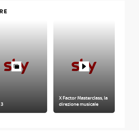
RE
X Factor Masterclass, la
 3
direzione musicale