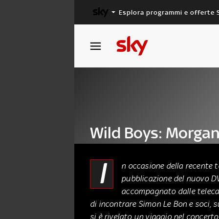
Esplora programmi e offerte 
X FACTOR
MASTERCHEF
Wild Boys: Morgan
Duran
I
n occasione della recente t
pubblicazione del nuovo D
26 Luglio 2012
accompagnato dalle telecam
di incontrare Simon Le Bon e soci, s
si è rivelato un viaggio nel concerto