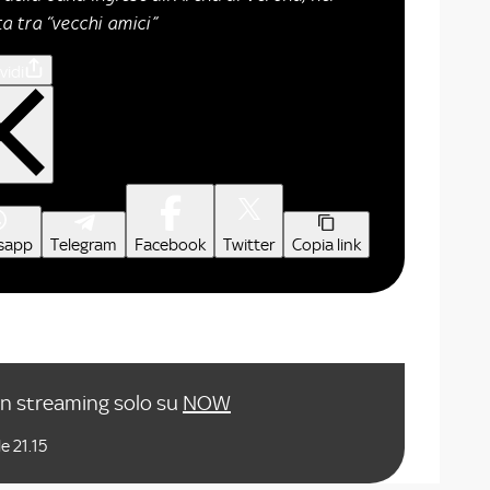
 tra “vecchi amici”
vidi
sapp
Telegram
Facebook
Twitter
Copia link
in streaming solo su
NOW
e 21.15