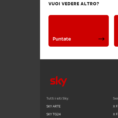
VUOI VEDERE ALTRO?
Puntate
Tutti i siti Sky:
Ser
SKY ARTE
X 
SKY TG24
X 