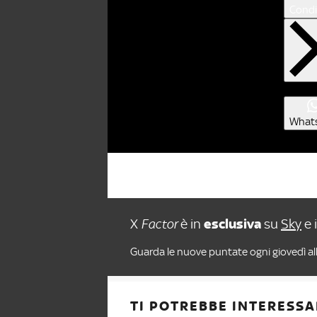
Condi
What
X
Factor
è in
esclusiva
su
Sky
e 
Guarda le nuove puntate ogni giovedì all
TI POTREBBE INTERESSA