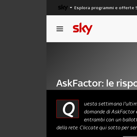
Esplora programmi e offerte 
X FACTOR
MASTERCHEF
AskFactor: le risp
Over
Q
uesta settimana l'ultim
domande di AskFactor è 
20 Novembre 2013
entrambi con un ballott
della rete. Cliccate qui sotto per s