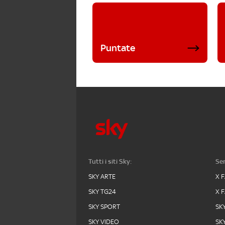
Puntate
Tutti i siti Sky:
Ser
SKY ARTE
X 
SKY TG24
X 
SKY SPORT
SK
SKY VIDEO
SK