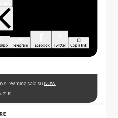
vidi
sapp
Telegram
Facebook
Twitter
Copia link
in streaming solo su
NOW
e 21.15
RE