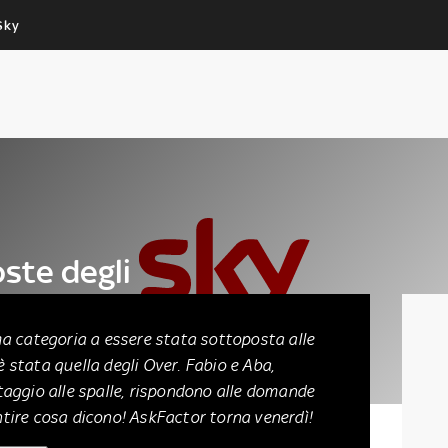
Sky
Cos’altro vedere:
Un mondo di offerte:
PROGRAMMI SKY
SKY.IT
NOW
PECHINO EXPRESS
oste degli
a categoria a essere stata sottoposta alle
stata quella degli Over. Fabio e Aba,
aggio alle spalle, rispondono alle domande
entire cosa dicono! AskFactor torna venerdì!