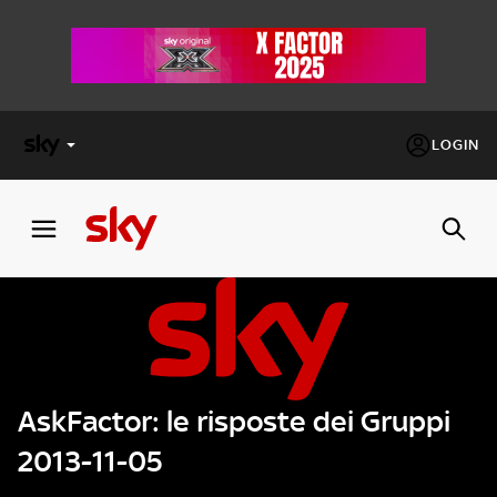
LOGIN
X
FACTOR
MASTERCHEF
PECHINO
EXPRESS
AskFactor: le risposte dei Gruppi
Cos’altro vedere:
PROGRAMMI SKY
2013-11-05
Un mondo di offerte:
SKY.IT
NOW