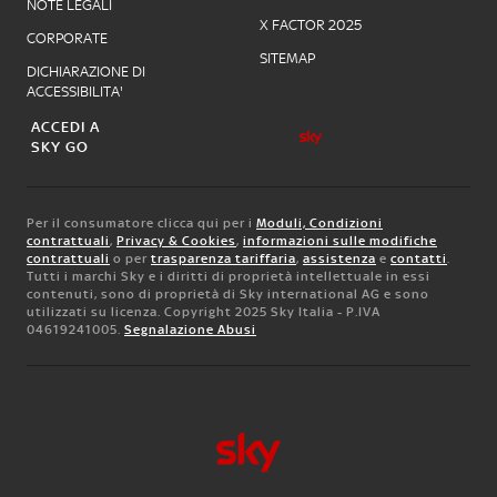
NOTE LEGALI
X FACTOR 2025
CORPORATE
SITEMAP
DICHIARAZIONE DI
ACCESSIBILITA'
ACCEDI A
SKY GO
Per il consumatore clicca qui per i
Moduli, Condizioni
contrattuali
,
Privacy & Cookies
,
informazioni sulle modifiche
contrattuali
o per
trasparenza tariffaria
,
assistenza
e
contatti
.
Tutti i marchi Sky e i diritti di proprietà intellettuale in essi
contenuti, sono di proprietà di Sky international AG e sono
utilizzati su licenza. Copyright 2025 Sky Italia - P.IVA
04619241005.
Segnalazione Abusi