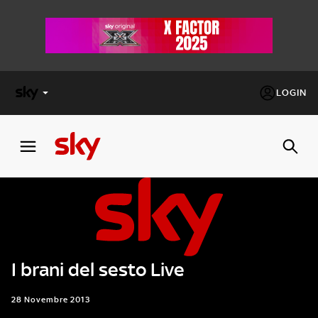
LOGIN
X
FACTOR
MASTERCHEF
PECHINO
EXPRESS
I brani del sesto Live
Cos’altro vedere:
PROGRAMMI SKY
Un mondo di offerte:
28 Novembre 2013
SKY.IT
NOW