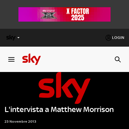
LOGIN
X
FACTOR
MASTERCHEF
PECHINO
EXPRESS
L'intervista a Matthew Morrison
Cos’altro vedere:
PROGRAMMI SKY
Un mondo di offerte:
23 Novembre 2013
SKY.IT
NOW