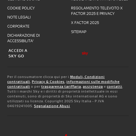
COOKIE POLICY
REGOLAMENTO TELEVOTO X
FACTOR 2025 E PRIVACY
NOTE LEGALI
X FACTOR 2025
CORPORATE
SITEMAP
DICHIARAZIONE DI
ACCESSIBILITA'
ACCEDI A
SKY GO
Per il consumatore clicca qui per i
Moduli, Condizioni
contrattuali
,
Privacy & Cookies
,
informazioni sulle modifiche
contrattuali
o per
trasparenza tariffaria
,
assistenza
e
contatti
.
Tutti i marchi Sky e i diritti di proprietà intellettuale in essi
contenuti, sono di proprietà di Sky international AG e sono
utilizzati su licenza. Copyright 2025 Sky Italia - P.IVA
04619241005.
Segnalazione Abusi