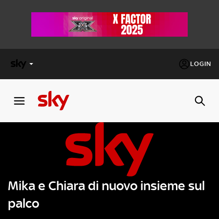
LOGIN
X
FACTOR
MASTERCHEF
PECHINO
EXPRESS
Mika e Chiara di nuovo insieme sul
Cos’altro vedere:
PROGRAMMI SKY
palco
Un mondo di offerte:
SKY.IT
NOW