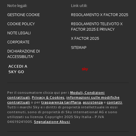
Note legali:
Link utili:
GESTIONE COOKIE
REGOLAMENTO X FACTOR 2025
COOKIE POLICY
REGOLAMENTO TELEVOTO X
FACTOR 2025 E PRIVACY
NOTE LEGALI
X FACTOR 2025
CORPORATE
SITEMAP
DICHIARAZIONE DI
ACCESSIBILITA'
ACCEDI A
SKY GO
Per il consumatore clicca qui per i
Moduli, Condizioni
contrattuali
,
Privacy & Cookies
,
informazioni sulle modifiche
contrattuali
o per
trasparenza tariffaria
,
assistenza
e
contatti
.
Tutti i marchi Sky e i diritti di proprietà intellettuale in essi
contenuti, sono di proprietà di Sky international AG e sono
utilizzati su licenza. Copyright 2025 Sky Italia - P.IVA
04619241005.
Segnalazione Abusi