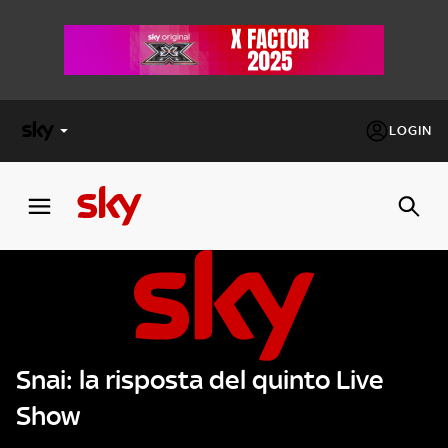
LOGIN
X
FACTOR
MASTERCHEF
PECHINO
EXPRESS
Snai: la risposta del quinto Live
Cos’altro vedere:
PROGRAMMI SKY
Show
Un mondo di offerte:
SKY.IT
NOW