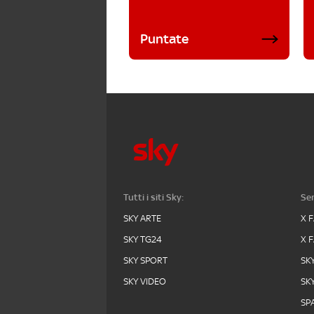
Puntate
Tutti i siti Sky:
Ser
SKY ARTE
X 
SKY TG24
X 
SKY SPORT
SK
SKY VIDEO
SK
SPA