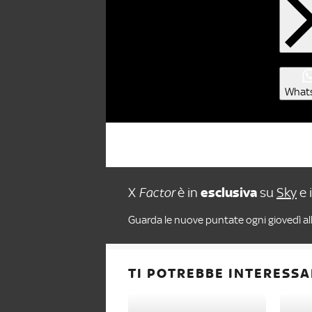
What
X
Factor
è in
esclusiva
su
Sky
e 
Guarda le nuove puntate ogni giovedì all
TI POTREBBE INTERESSA