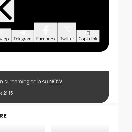
sapp
Telegram
Facebook
Twitter
Copia link
in streaming solo su
NOW
e 21.15
RE