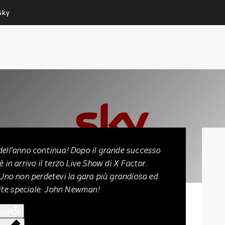
Sky
Cos’altro vedere:
Un mondo di offerte:
PROGRAMMI SKY
SKY.IT
NOW
PECHINO EXPRESS
erzo Live
dell'anno continua! Dopo il grande successo
 in arrivo il terzo Live Show di X Factor.
 Uno non perdetevi la gara più grandiosa ed
ite speciale: John Newman!
vidi