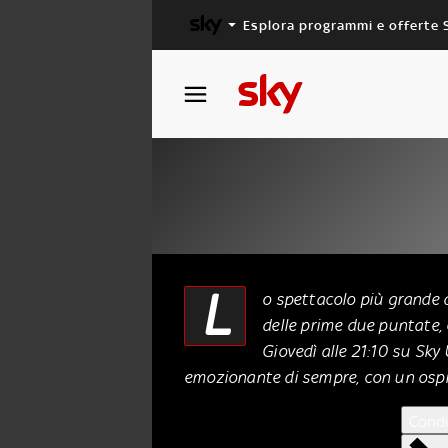
Esplora programmi e offerte 
X FACTOR
MASTERCHEF
X Factor 2013: il t
L
o spettacolo più grande 
delle prime due puntate, è
04 Novembre 2013
Giovedì alle 21:10 su Sky
emozionante di sempre, con un osp
Condi