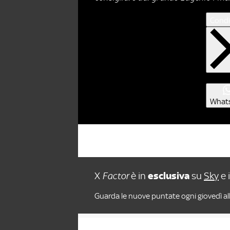
Condi
What
X
Factor
è in
esclusiva
su
Sky
e 
Guarda le nuove puntate ogni giovedì all