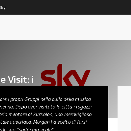
Sky
Cos’altro vedere:
Un mondo di offerte:
PROGRAMMI SKY
SKY.IT
NOW
PECHINO EXPRESS
 Visit: i
are i propri Gruppi nella culla della musica
enna! Dopo aver visitato la città i ragazzi
prio mentore al Kursalon, una meravigliosa
itale austriaca. Morgan ha scelto di farsi
rdi, suo "padre musicale"