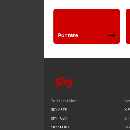
Puntate
Tutti i siti Sky:
Ser
SKY ARTE
X 
SKY TG24
X 
SKY SPORT
SK