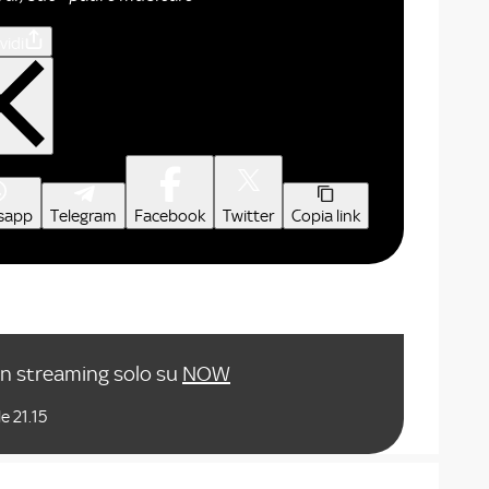
vidi
sapp
Telegram
Facebook
Twitter
Copia link
in streaming solo su
NOW
e 21.15