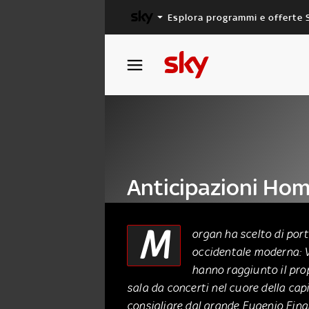
Esplora programmi e offerte 
X FACTOR
MASTERCHEF
Anticipazioni Home
Gruppi a Vienna
M
organ ha scelto di port
occidentale moderna: Vi
16 Ottobre 2014
hanno raggiunto il pro
sala da concerti nel cuore della cap
consigliare dal grande Eugenio Fina