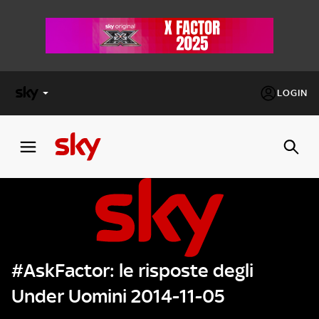
LOGIN
X
FACTOR
MASTERCHEF
PECHINO
EXPRESS
#AskFactor: le risposte degli
Cos’altro vedere:
PROGRAMMI SKY
Under Uomini 2014-11-05
Un mondo di offerte:
SKY.IT
NOW