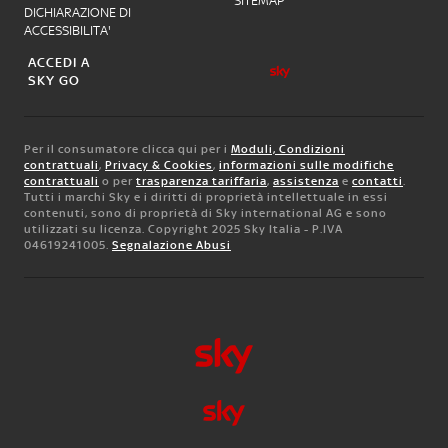
SITEMAP
DICHIARAZIONE DI
ACCESSIBILITA'
ACCEDI A
SKY GO
Per il consumatore clicca qui per i
Moduli, Condizioni
contrattuali
,
Privacy & Cookies
,
informazioni sulle modifiche
contrattuali
o per
trasparenza tariffaria
,
assistenza
e
contatti
.
Tutti i marchi Sky e i diritti di proprietà intellettuale in essi
contenuti, sono di proprietà di Sky international AG e sono
utilizzati su licenza. Copyright 2025 Sky Italia - P.IVA
04619241005.
Segnalazione Abusi