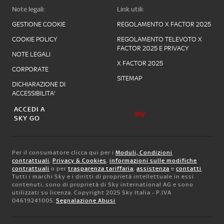
Note legali:
Link utili:
GESTIONE COOKIE
REGOLAMENTO X FACTOR 2025
COOKIE POLICY
REGOLAMENTO TELEVOTO X
FACTOR 2025 E PRIVACY
NOTE LEGALI
X FACTOR 2025
CORPORATE
SITEMAP
DICHIARAZIONE DI
ACCESSIBILITA'
ACCEDI A
SKY GO
Per il consumatore clicca qui per i
Moduli, Condizioni
contrattuali
,
Privacy & Cookies
,
informazioni sulle modifiche
contrattuali
o per
trasparenza tariffaria
,
assistenza
e
contatti
.
Tutti i marchi Sky e i diritti di proprietà intellettuale in essi
contenuti, sono di proprietà di Sky international AG e sono
utilizzati su licenza. Copyright 2025 Sky Italia - P.IVA
04619241005.
Segnalazione Abusi