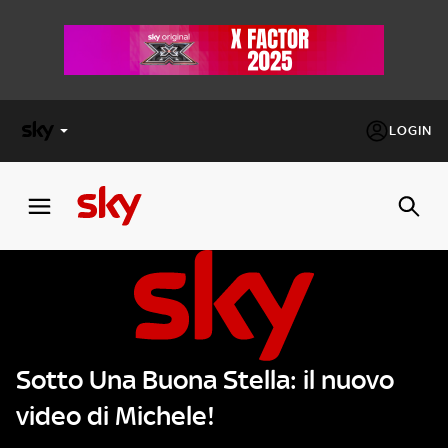
LOGIN
X
FACTOR
MASTERCHEF
PECHINO
EXPRESS
Sotto Una Buona Stella: il nuovo
Cos’altro vedere:
PROGRAMMI SKY
video di Michele!
Un mondo di offerte:
SKY.IT
NOW