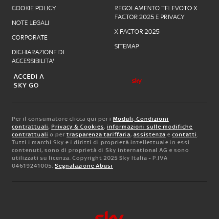
COOKIE POLICY
REGOLAMENTO TELEVOTO X
FACTOR 2025 E PRIVACY
NOTE LEGALI
X FACTOR 2025
CORPORATE
SITEMAP
DICHIARAZIONE DI
ACCESSIBILITA'
ACCEDI A
SKY GO
Per il consumatore clicca qui per i
Moduli, Condizioni
contrattuali
,
Privacy & Cookies
,
informazioni sulle modifiche
contrattuali
o per
trasparenza tariffaria
,
assistenza
e
contatti
.
Tutti i marchi Sky e i diritti di proprietà intellettuale in essi
contenuti, sono di proprietà di Sky international AG e sono
utilizzati su licenza. Copyright 2025 Sky Italia - P.IVA
04619241005.
Segnalazione Abusi