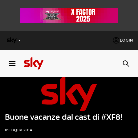
LOGIN
X
FACTOR
MASTERCHEF
PECHINO
EXPRESS
Buone vacanze dal cast di #XF8!
Cos’altro vedere:
PROGRAMMI SKY
Un mondo di offerte:
09 Luglio 2014
SKY.IT
NOW