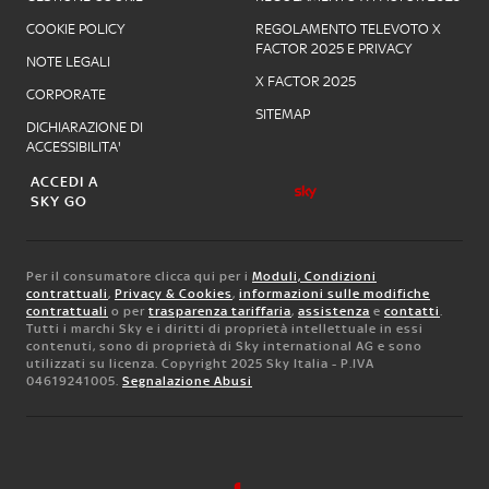
COOKIE POLICY
REGOLAMENTO TELEVOTO X
FACTOR 2025 E PRIVACY
NOTE LEGALI
X FACTOR 2025
CORPORATE
SITEMAP
DICHIARAZIONE DI
ACCESSIBILITA'
ACCEDI A
SKY GO
Per il consumatore clicca qui per i
Moduli, Condizioni
contrattuali
,
Privacy & Cookies
,
informazioni sulle modifiche
contrattuali
o per
trasparenza tariffaria
,
assistenza
e
contatti
.
Tutti i marchi Sky e i diritti di proprietà intellettuale in essi
contenuti, sono di proprietà di Sky international AG e sono
utilizzati su licenza. Copyright 2025 Sky Italia - P.IVA
04619241005.
Segnalazione Abusi