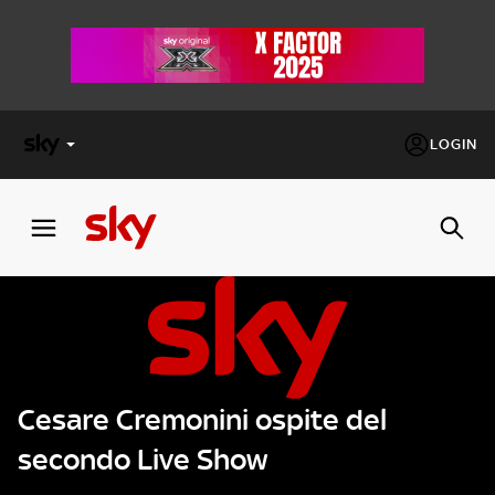
LOGIN
X
FACTOR
MASTERCHEF
PECHINO
EXPRESS
Cesare Cremonini ospite del
Cos’altro vedere:
PROGRAMMI SKY
secondo Live Show
Un mondo di offerte:
SKY.IT
NOW