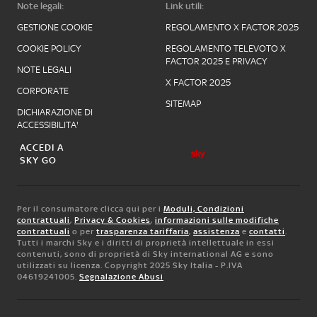
Note legali:
Link utili:
GESTIONE COOKIE
REGOLAMENTO X FACTOR 2025
COOKIE POLICY
REGOLAMENTO TELEVOTO X
FACTOR 2025 E PRIVACY
NOTE LEGALI
X FACTOR 2025
CORPORATE
SITEMAP
DICHIARAZIONE DI
ACCESSIBILITA'
ACCEDI A
SKY GO
Per il consumatore clicca qui per i
Moduli, Condizioni
contrattuali
,
Privacy & Cookies
,
informazioni sulle modifiche
contrattuali
o per
trasparenza tariffaria
,
assistenza
e
contatti
.
Tutti i marchi Sky e i diritti di proprietà intellettuale in essi
contenuti, sono di proprietà di Sky international AG e sono
utilizzati su licenza. Copyright 2025 Sky Italia - P.IVA
04619241005.
Segnalazione Abusi