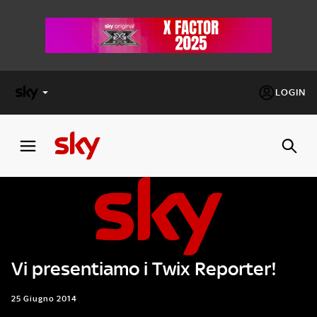
LOGIN
X
FACTOR
MASTERCHEF
PECHINO
EXPRESS
Vi presentiamo i Twix Reporter!
Cos’altro vedere:
PROGRAMMI SKY
Un mondo di offerte:
25 Giugno 2014
SKY.IT
NOW