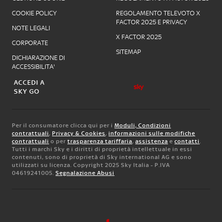
COOKIE POLICY
REGOLAMENTO TELEVOTO X
FACTOR 2025 E PRIVACY
NOTE LEGALI
X FACTOR 2025
CORPORATE
SITEMAP
DICHIARAZIONE DI
ACCESSIBILITA'
ACCEDI A
SKY GO
Per il consumatore clicca qui per i
Moduli, Condizioni
contrattuali
,
Privacy & Cookies
,
informazioni sulle modifiche
contrattuali
o per
trasparenza tariffaria
,
assistenza
e
contatti
.
Tutti i marchi Sky e i diritti di proprietà intellettuale in essi
contenuti, sono di proprietà di Sky international AG e sono
utilizzati su licenza. Copyright 2025 Sky Italia - P.IVA
04619241005.
Segnalazione Abusi