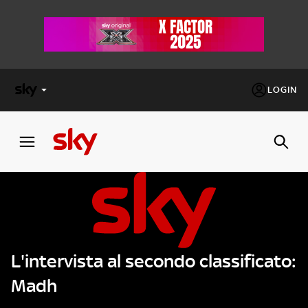
LOGIN
X
FACTOR
MASTERCHEF
PECHINO
EXPRESS
L'intervista al secondo classificato:
Cos’altro vedere:
PROGRAMMI SKY
Madh
Un mondo di offerte:
SKY.IT
NOW