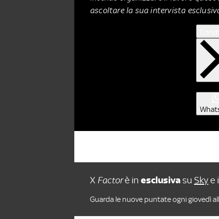
ascoltare la sua intervista esclusiv
Condi
What
X
Factor
è in
esclusiva
su
Sky
e 
Guarda le nuove puntate ogni giovedì all