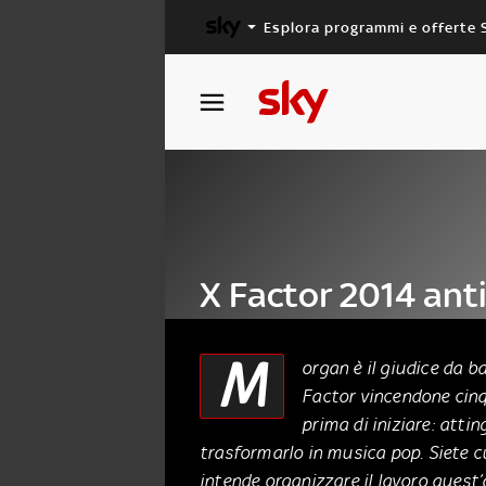
Esplora programmi e offerte 
X FACTOR
MASTERCHEF
X Factor 2014 anti
intervista a Morg
M
organ è il giudice da ba
Factor vincendone cinq
08 Agosto 2014
prima di iniziare: atti
trasformarlo in musica pop. Siete c
intende organizzare il lavoro quest’