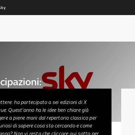
Sky
Cos’altro vedere:
Un mondo di offerte:
PROGRAMMI SKY
SKY.IT
NOW
PECHINO EXPRESS
cipazioni:
an
ttere: ha partecipato a sei edizioni di X
ue. Quest’anno ha le idee ben chiare già
ngere a piene mani dal repertorio classico per
uriosi di sapere cosa sta cercando e come
anno? Non vi resta che cliccare qui sotto per