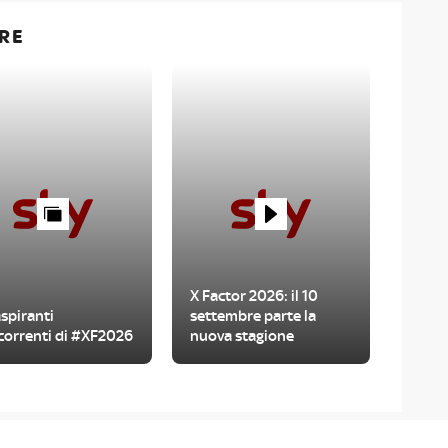
RE
X Factor 2026: il 10
aspiranti
settembre parte la
correnti di #XF2026
nuova stagione