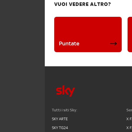
VUOI VEDERE ALTRO?
Puntate
Tutti i siti Sky:
Ser
SKY ARTE
X 
SKY TG24
X 