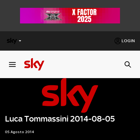
LOGIN
X
FACTOR
MASTERCHEF
PECHINO
EXPRESS
Luca Tommassini 2014-08-05
Cos’altro vedere:
PROGRAMMI SKY
Un mondo di offerte:
05 Agosto 2014
SKY.IT
NOW