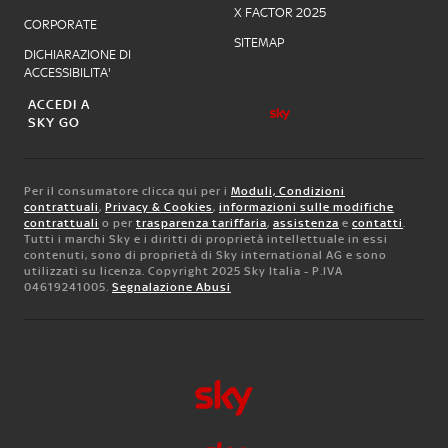
X FACTOR 2025
CORPORATE
SITEMAP
DICHIARAZIONE DI
ACCESSIBILITA'
ACCEDI A
SKY GO
Per il consumatore clicca qui per i
Moduli, Condizioni
contrattuali
,
Privacy & Cookies
,
informazioni sulle modifiche
contrattuali
o per
trasparenza tariffaria
,
assistenza
e
contatti
.
Tutti i marchi Sky e i diritti di proprietà intellettuale in essi
contenuti, sono di proprietà di Sky international AG e sono
utilizzati su licenza. Copyright 2025 Sky Italia - P.IVA
04619241005.
Segnalazione Abusi