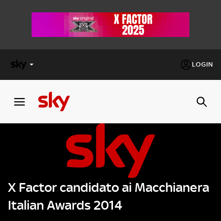
LOGIN
X
FACTOR
MASTERCHEF
PECHINO
EXPRESS
X Factor candidato ai Macchianera
Cos’altro vedere:
PROGRAMMI SKY
Italian Awards 2014
Un mondo di offerte:
SKY.IT
NOW