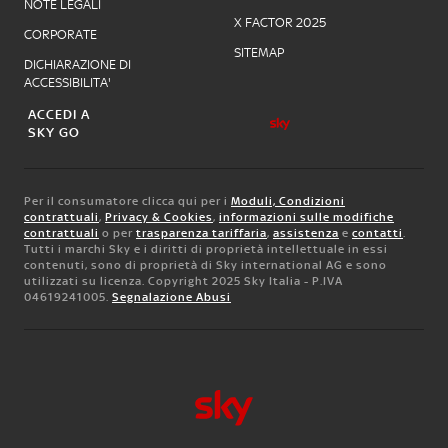
NOTE LEGALI
X FACTOR 2025
CORPORATE
SITEMAP
DICHIARAZIONE DI
ACCESSIBILITA'
ACCEDI A
SKY GO
Per il consumatore clicca qui per i
Moduli, Condizioni
contrattuali
,
Privacy & Cookies
,
informazioni sulle modifiche
contrattuali
o per
trasparenza tariffaria
,
assistenza
e
contatti
.
Tutti i marchi Sky e i diritti di proprietà intellettuale in essi
contenuti, sono di proprietà di Sky international AG e sono
utilizzati su licenza. Copyright 2025 Sky Italia - P.IVA
04619241005.
Segnalazione Abusi