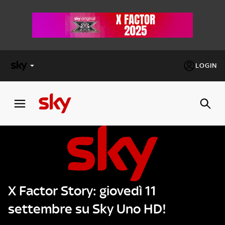
LOGIN
X
FACTOR
MASTERCHEF
PECHINO
EXPRESS
X Factor Story: giovedì 11
Cos’altro vedere:
PROGRAMMI SKY
settembre su Sky Uno HD!
Un mondo di offerte:
SKY.IT
NOW