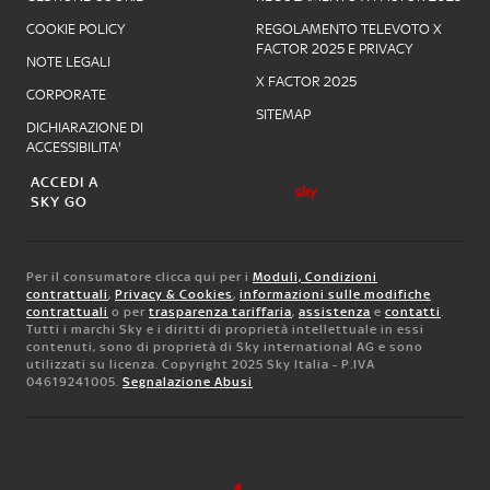
COOKIE POLICY
REGOLAMENTO TELEVOTO X
FACTOR 2025 E PRIVACY
NOTE LEGALI
X FACTOR 2025
CORPORATE
SITEMAP
DICHIARAZIONE DI
ACCESSIBILITA'
ACCEDI A
SKY GO
Per il consumatore clicca qui per i
Moduli, Condizioni
contrattuali
,
Privacy & Cookies
,
informazioni sulle modifiche
contrattuali
o per
trasparenza tariffaria
,
assistenza
e
contatti
.
Tutti i marchi Sky e i diritti di proprietà intellettuale in essi
contenuti, sono di proprietà di Sky international AG e sono
utilizzati su licenza. Copyright 2025 Sky Italia - P.IVA
04619241005.
Segnalazione Abusi