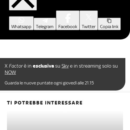
Whatsapp
Telegram
Facebook
Twitter
Copia link
X
Factor
è in
esclusiva
su
Sky
e in streaming solo su
NOW
Guarda le nuove puntate ogni giovedì alle 21.15
TI POTREBBE INTERESSARE