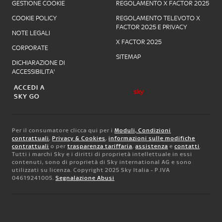
GESTIONE COOKIE
REGOLAMENTO X FACTOR 2025
COOKIE POLICY
REGOLAMENTO TELEVOTO X
FACTOR 2025 E PRIVACY
NOTE LEGALI
X FACTOR 2025
CORPORATE
SITEMAP
DICHIARAZIONE DI
ACCESSIBILITA'
ACCEDI A
SKY GO
Per il consumatore clicca qui per i
Moduli, Condizioni
contrattuali
,
Privacy & Cookies
,
informazioni sulle modifiche
contrattuali
o per
trasparenza tariffaria
,
assistenza
e
contatti
.
Tutti i marchi Sky e i diritti di proprietà intellettuale in essi
contenuti, sono di proprietà di Sky international AG e sono
utilizzati su licenza. Copyright 2025 Sky Italia - P.IVA
04619241005.
Segnalazione Abusi