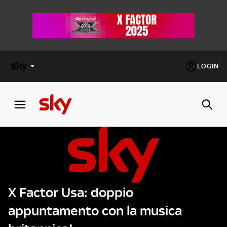
LOGIN
X
FACTOR
MASTERCHEF
PECHINO
EXPRESS
X Factor Usa: doppio
Cos’altro vedere:
PROGRAMMI SKY
appuntamento con la musica
Un mondo di offerte:
SKY.IT
NOW