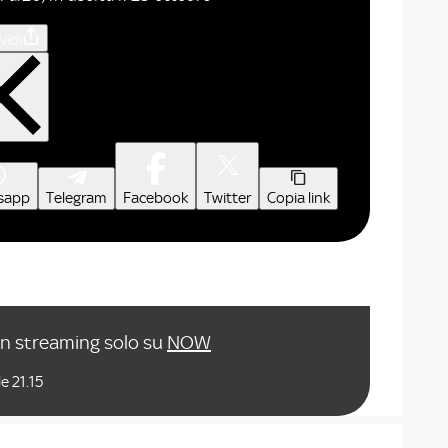
vidi
sapp
Telegram
Facebook
Twitter
Copia link
in streaming solo su
NOW
e 21.15