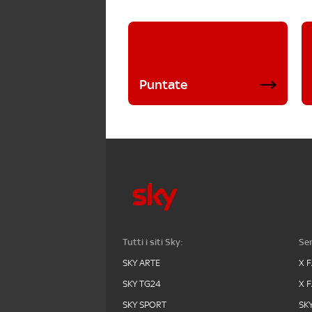
Puntate
Tutti i siti Sky:
Ser
SKY ARTE
X 
SKY TG24
X 
SKY SPORT
SK