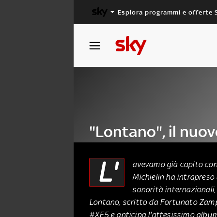
Esplora programmi e offerte 
X FACTOR
MASTERCHEF
"Lontano", il nuov
Francesca Michiel
L'
avevamo già capito con 
Michielin ha intrapreso
03 Ottobre 2015
sonorità internazionali, 
Lontano, scritto da Fortunato Zampag
#XF5 e anticipa l'attesissimo album 