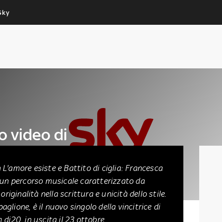
Sky
Cos’altro vedere:
Un mondo di offerte:
PROGRAMMI SKY
SKY.IT
NOW
PECHINO EXPRESS
o video di
in
L'amore esiste e Battito di ciglia: Francesca
 un percorso musicale caratterizzato da
originalità nella scrittura e unicità dello stile.
lione, è il nuovo singolo della vincitrice di
di20, in uscita il 23 ottobre