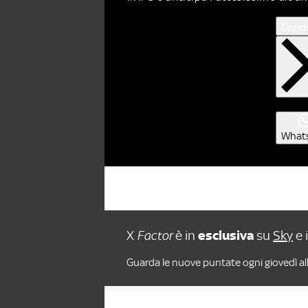
Condi
What
X
Factor
è in
esclusiva
su
Sky
e 
Guarda le nuove puntate ogni giovedì all