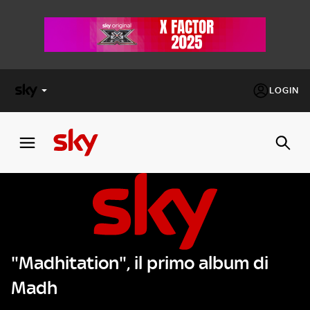
LOGIN
X
FACTOR
MASTERCHEF
PECHINO
EXPRESS
"Madhitation", il primo album di
Cos’altro vedere:
PROGRAMMI SKY
Madh
Un mondo di offerte:
SKY.IT
NOW