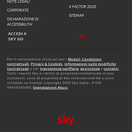
NOTE LEGALI
X FACTOR 2025
CORPORATE
SITEMAP
DICHIARAZIONE DI
ACCESSIBILITA'
ACCEDI A
SKY GO
Per il consumatore clicca qui per i
Moduli, Condizioni
contrattuali
,
Privacy & Cookies
,
informazioni sulle modifiche
contrattuali
o per
trasparenza tariffaria
,
assistenza
e
contatti
.
Tutti i marchi Sky e i diritti di proprietà intellettuale in essi
contenuti, sono di proprietà di Sky international AG e sono
utilizzati su licenza. Copyright 2025 Sky Italia - P.IVA
04619241005.
Segnalazione Abusi