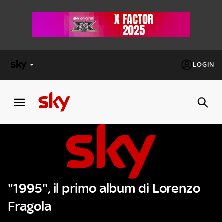
LOGIN
X
FACTOR
MASTERCHEF
PECHINO
EXPRESS
"1995", il primo album di Lorenzo
Cos’altro vedere:
PROGRAMMI SKY
Fragola
Un mondo di offerte:
SKY.IT
NOW