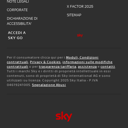
NOTE LEGALI
X FACTOR 2025
CORPORATE
SITEMAP
DICHIARAZIONE DI
ACCESSIBILITA'
ACCEDI A
SKY GO
Per il consumatore clicca qui per i
Moduli, Condizioni
contrattuali
,
Privacy & Cookies
,
informazioni sulle modifiche
contrattuali
o per
trasparenza tariffaria
,
assistenza
e
contatti
.
Tutti i marchi Sky e i diritti di proprietà intellettuale in essi
contenuti, sono di proprietà di Sky international AG e sono
utilizzati su licenza. Copyright 2025 Sky Italia - P.IVA
04619241005.
Segnalazione Abusi