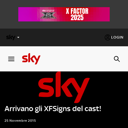
LOGIN
X
FACTOR
MASTERCHEF
PECHINO
EXPRESS
Arrivano gli XFSigns del cast!
Cos’altro vedere:
PROGRAMMI SKY
Un mondo di offerte:
25 Novembre 2015
SKY.IT
NOW