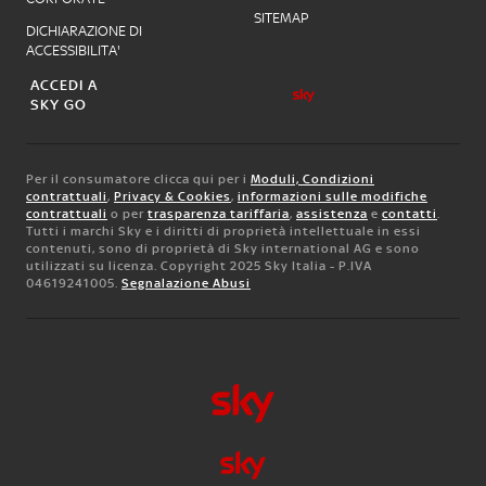
SITEMAP
DICHIARAZIONE DI
ACCESSIBILITA'
ACCEDI A
SKY GO
Per il consumatore clicca qui per i
Moduli, Condizioni
contrattuali
,
Privacy & Cookies
,
informazioni sulle modifiche
contrattuali
o per
trasparenza tariffaria
,
assistenza
e
contatti
.
Tutti i marchi Sky e i diritti di proprietà intellettuale in essi
contenuti, sono di proprietà di Sky international AG e sono
utilizzati su licenza. Copyright 2025 Sky Italia - P.IVA
04619241005.
Segnalazione Abusi