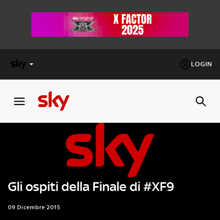
LOGIN
X
FACTOR
MASTERCHEF
PECHINO
EXPRESS
Gli ospiti della Finale di #XF9
Cos’altro vedere:
PROGRAMMI SKY
Un mondo di offerte:
09 Dicembre 2015
SKY.IT
NOW