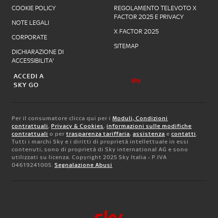
COOKIE POLICY
REGOLAMENTO TELEVOTO X
FACTOR 2025 E PRIVACY
NOTE LEGALI
X FACTOR 2025
CORPORATE
SITEMAP
DICHIARAZIONE DI
ACCESSIBILITA'
ACCEDI A
SKY GO
Per il consumatore clicca qui per i
Moduli, Condizioni
contrattuali
,
Privacy & Cookies
,
informazioni sulle modifiche
contrattuali
o per
trasparenza tariffaria
,
assistenza
e
contatti
.
Tutti i marchi Sky e i diritti di proprietà intellettuale in essi
contenuti, sono di proprietà di Sky international AG e sono
utilizzati su licenza. Copyright 2025 Sky Italia - P.IVA
04619241005.
Segnalazione Abusi