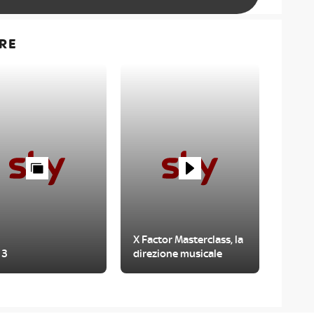
RE
X Factor Masterclass, la
 3
direzione musicale