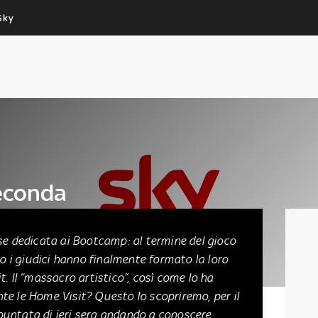
Sky
Cos’altro vedere:
Un mondo di offerte:
PROGRAMMI SKY
SKY.IT
NOW
PECHINO EXPRESS
seconda
p
se dedicata ai Bootcamp: al termine del gioco
ro i giudici hanno finalmente formato la loro
. Il “massacro artistico”, così come lo ha
ante le Home Visit? Questo lo scopriremo, per il
untata di ieri sera andando a conoscere