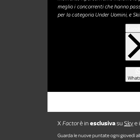
meglio i concorrenti che hanno passa
per la categoria Under Uomini, e Sk
Condi
What
X
Factor
è in
esclusiva
su
Sky
e 
Guarda le nuove puntate ogni giovedì all