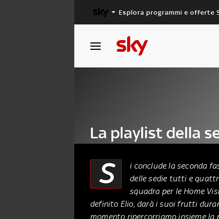
Esplora programmi e offerte 
X FACTOR
MASTERCHEF
La playlist della 
tappa di Bootcam
S
i conclude la seconda fa
delle sedie tutti e quatt
09 Ottobre 2015
squadra per le Home Visit
definito Elio, darà i suoi frutti dur
momento ripercorriamo insieme la p