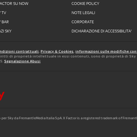
FACTOR SU NOW
COOKIE POLICY
Y TV
NOTE LEGALI
Y BAR
CORPORATE
ZI SKY
DICHIARAZIONE DI ACCESSIBILITA'
ndizioni contrattuali
,
Privacy & Cookies
,
informazioni sulle modifiche con
 diritti di proprietà intellettuale in essi contenuti, sono di proprietà di Sk
05.
Segnalazione Abusi
to per Sky da FremantleMedia Italia SpA.
X Factor is a registered trademark of Freman
.