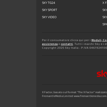
SKY TG24
X 
SKY SPORT
SK
SKY VIDEO
SK
SPA
Per il consumatore clicca qui per i
Moduli, Co
assistenza
e
contatti
. Tutti i marchi Sky e i
Copyright 2025 Sky Italia - P.IVA 046192410
X Factor, basato sul format “The X Factor” realizza
FremantleMedia Limited www.fremantlemedia.com