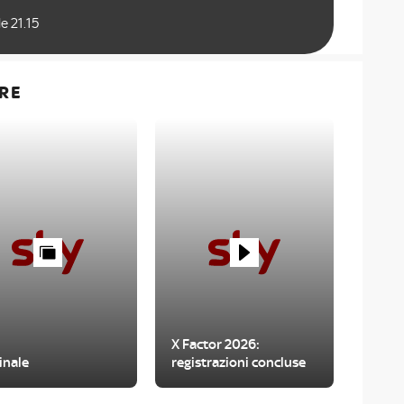
e 21.15
RE
X Factor 2026:
inale
registrazioni concluse