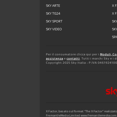
SKY ARTE
X 
SKY TG24
X 
SKY SPORT
SK
SKY VIDEO
SK
SPA
Per il consumatore clicca qui per i
Moduli, Co
assistenza
e
contatti
. Tutti i marchi Sky e i
Copyright 2025 Sky Italia - P.IVA 046192410
X Factor, basato sul format “The X Factor” realizza
FremantleMedia Limited www.fremantlemedia.com