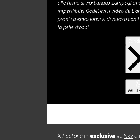
alle firme di Fortunato Zampaglion
imperdibile! Godetevi il video de L'
pronti a emozionarvi di nuovo con 
la pelle d'oca!
Condi
What
X
Factor
è in
esclusiva
su
Sky
e 