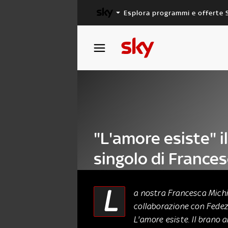
Esplora programmi e offerte 
X FACTOR
MASTERCHEF
"L'amore esiste" i
singolo di France
Michielin
L
a nostra Francesca Michi
collaborazione con Fedez
06 Marzo 2015
L'amore esiste. Il brano 