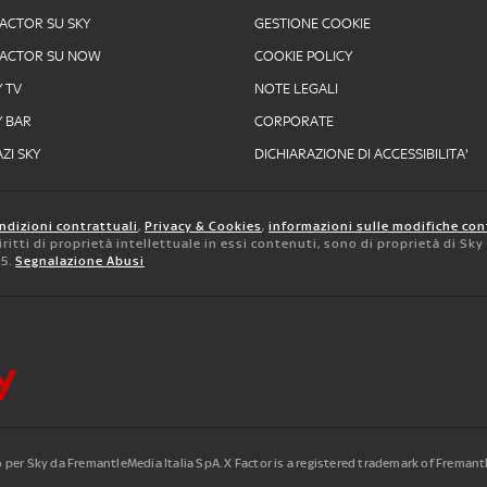
FACTOR SU SKY
GESTIONE COOKIE
FACTOR SU NOW
COOKIE POLICY
Y TV
NOTE LEGALI
Y BAR
CORPORATE
ZI SKY
DICHIARAZIONE DI ACCESSIBILITA'
ndizioni contrattuali
,
Privacy & Cookies
,
informazioni sulle modifiche con
 diritti di proprietà intellettuale in essi contenuti, sono di proprietà di Sk
05.
Segnalazione Abusi
to per Sky da FremantleMedia Italia SpA.
X Factor is a registered trademark of Freman
.