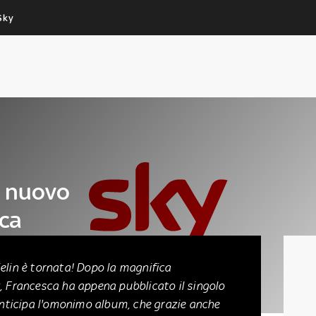
Sky
Cos’altro vedere:
Un mondo di offerte:
PROGRAMMI SKY
SKY.IT
NOW
PECHINO EXPRESS
l nuovo
sca
elin è tornata! Dopo la magnifica
, Francesca ha appena pubblicato il singolo
anticipa l'omonimo album, che grazie anche