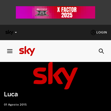
LOGIN
X
FACTOR
MASTERCHEF
PECHINO
EXPRESS
Luca
Cos’altro vedere:
PROGRAMMI SKY
Un mondo di offerte:
01 Agosto 2015
SKY.IT
NOW