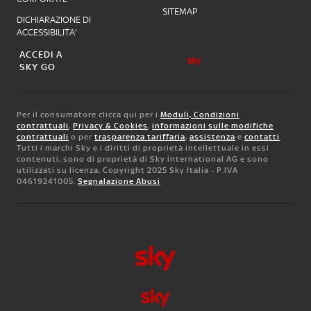
SITEMAP
DICHIARAZIONE DI
ACCESSIBILITA'
ACCEDI A
SKY GO
Per il consumatore clicca qui per i
Moduli, Condizioni
contrattuali
,
Privacy & Cookies
,
informazioni sulle modifiche
contrattuali
o per
trasparenza tariffaria
,
assistenza
e
contatti
.
Tutti i marchi Sky e i diritti di proprietà intellettuale in essi
contenuti, sono di proprietà di Sky international AG e sono
utilizzati su licenza. Copyright 2025 Sky Italia - P.IVA
04619241005.
Segnalazione Abusi