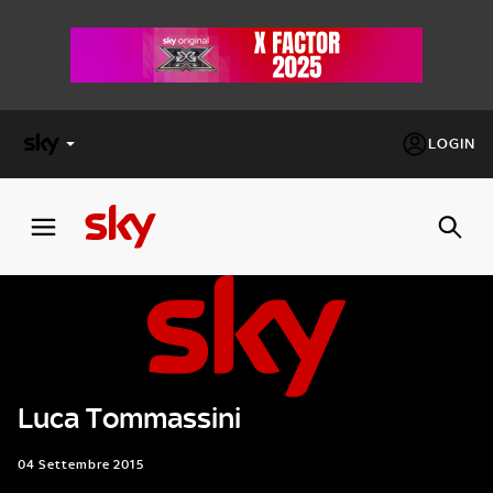
LOGIN
X
FACTOR
MASTERCHEF
PECHINO
EXPRESS
Luca Tommassini
Cos’altro vedere:
PROGRAMMI SKY
Un mondo di offerte:
04 Settembre 2015
SKY.IT
NOW