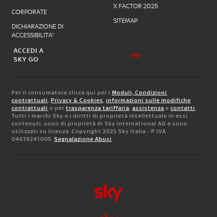
X FACTOR 2025
CORPORATE
SITEMAP
DICHIARAZIONE DI
ACCESSIBILITA'
ACCEDI A
SKY GO
Per il consumatore clicca qui per i
Moduli, Condizioni
contrattuali
,
Privacy & Cookies
,
informazioni sulle modifiche
contrattuali
o per
trasparenza tariffaria
,
assistenza
e
contatti
.
Tutti i marchi Sky e i diritti di proprietà intellettuale in essi
contenuti, sono di proprietà di Sky international AG e sono
utilizzati su licenza. Copyright 2025 Sky Italia - P.IVA
04619241005.
Segnalazione Abusi