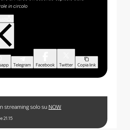
ole in circolo
vidi
sapp
Telegram
Facebook
Twitter
Copia link
in streaming solo su
NOW
e 21.15