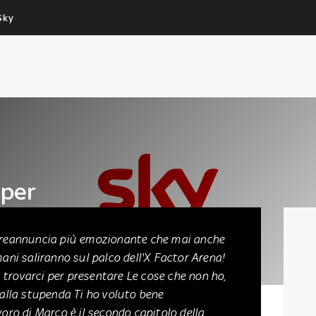
Sky
Cos’altro vedere:
Un mondo di offerte:
PROGRAMMI SKY
SKY.IT
NOW
PECHINO EXPRESS
uper
inale
 preannuncia più emozionante che mai anche
mani saliranno sul palco dell'X Factor Arena!
trovarci per presentare Le cose che non ho,
dalla stupenda Ti ho voluto bene
voro di Marco è il secondo capitolo della