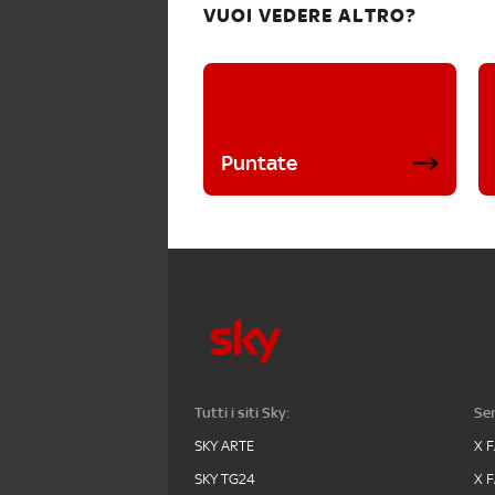
VUOI VEDERE ALTRO?
Puntate
Tutti i siti Sky:
Ser
SKY ARTE
X 
SKY TG24
X 