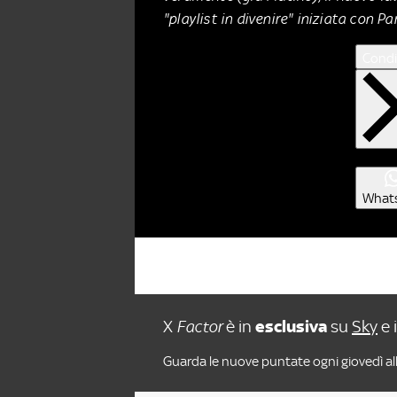
"playlist in divenire" iniziata con Par
Condi
What
X
Factor
è in
esclusiva
su
Sky
e 
Guarda le nuove puntate ogni giovedì all