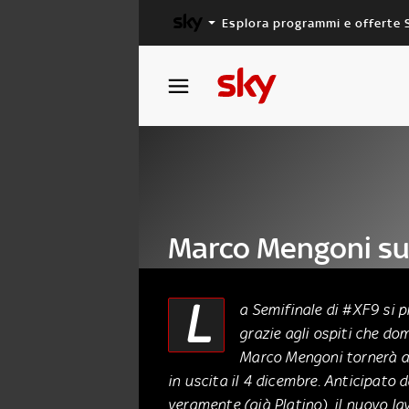
Esplora programmi e offerte 
X FACTOR
MASTERCHEF
Marco Mengoni s
ospite della Semif
L
a Semifinale di #XF9 si
grazie agli ospiti che do
02 Dicembre 2015
Marco Mengoni tornerà a 
in uscita il 4 dicembre. Anticipato 
veramente (già Platino), il nuovo la