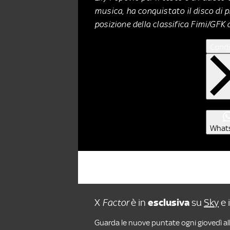
musica, ha conquistato il disco di 
posizione della classifica Fimi/GFK d
Condi
What
X
Factor
è in
esclusiva
su
Sky
e 
Guarda le nuove puntate ogni giovedì all