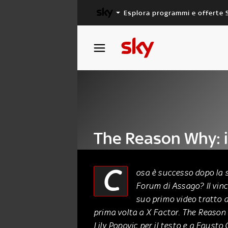
Esplora programmi e offerte 
X FACTOR
MASTERCHEF
The Reason Why: il
Lorenzo
C
osa è successo dopo la 
Forum di Assago? Il vinci
14 Gennaio 2015
suo primo video tratto d
prima volta a X Factor. The Reason 
Lily Popovic per il testo e a Fausto 