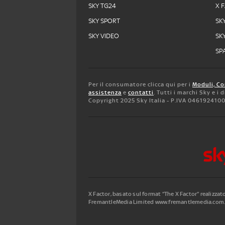
SKY TG24
X 
SKY SPORT
SK
SKY VIDEO
SK
SPA
Per il consumatore clicca qui per i
Moduli, Co
assistenza
e
contatti
. Tutti i marchi Sky e i
Copyright 2025 Sky Italia - P.IVA 046192410
X Factor, basato sul format “The X Factor” realizza
FremantleMedia Limited www.fremantlemedia.com