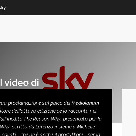
Sky
Cos’altro vedere:
Un mondo di offerte:
PROGRAMMI SKY
SKY.IT
NOW
PECHINO EXPRESS
 video di
sua proclamazione sul palco del Mediolanum
tore dell'ottava edizione ce lo racconta nel
all'inedito The Reason Why, presentato per la
Why, scritto da Lorenzo insieme a Michelle
Cogliati - che ne è anche il produttore - per la