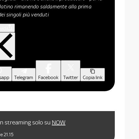
platino rimanendo saldamente alla prima
ei singoli più venduti
vidi
sapp
Telegram
Facebook
Twitter
Copia link
in streaming solo su
NOW
e 21.15