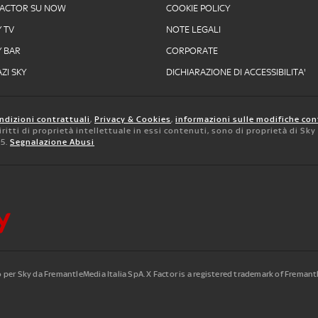
FACTOR SU NOW
COOKIE POLICY
Y TV
NOTE LEGALI
Y BAR
CORPORATE
ZI SKY
DICHIARAZIONE DI ACCESSIBILITA'
ndizioni contrattuali
,
Privacy & Cookies
,
informazioni sulle modifiche con
 diritti di proprietà intellettuale in essi contenuti, sono di proprietà di Sk
05.
Segnalazione Abusi
to per Sky da FremantleMedia Italia SpA.
X Factor is a registered trademark of Freman
.