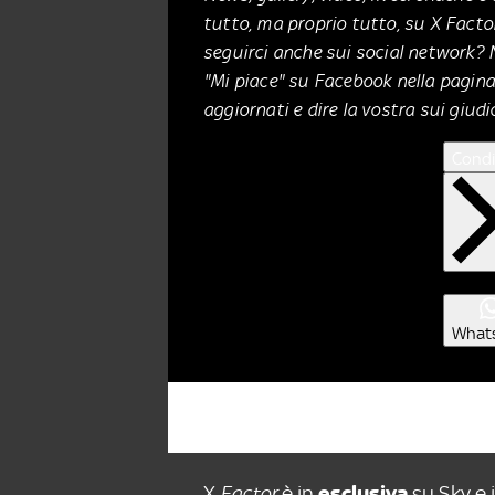
tutto, ma proprio tutto, su X Factor
seguirci anche sui social network? 
"Mi piace" su Facebook nella pagina
aggiornati e dire la vostra sui giudic
Condi
What
X
Factor
è in
esclusiva
su
Sky
e 