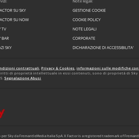
vizi:
Note legali:
FACTOR SU SKY
GESTIONE COOKIE
FACTOR SU NOW
COOKIE POLICY
Y TV
NOTE LEGALI
Y BAR
CORPORATE
ZI SKY
DICHIARAZIONE DI ACCESSIBILITA'
ndizioni contrattuali
,
Privacy & Cookies
,
informazioni sulle modifiche con
 diritti di proprietà intellettuale in essi contenuti, sono di proprietà di Sk
05.
Segnalazione Abusi
to per Sky da FremantleMedia Italia SpA.
X Factor is a registered trademark of Freman