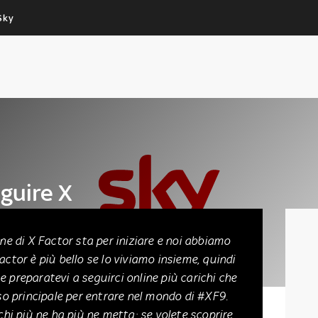
Sky
Cos’altro vedere:
Un mondo di offerte:
PROGRAMMI SKY
SKY.IT
NOW
PECHINO EXPRESS
eguire X
ione di X Factor sta per iniziare e noi abbiamo
Factor è più bello se lo viviamo insieme, quindi
e preparatevi a seguirci online più carichi che
sso principale per entrare nel mondo di #XF9.
chi più ne ha più ne metta: se volete scoprire