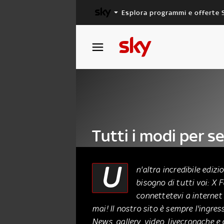
Esplora programmi e offerte 
X FACTOR
MASTERCHEF
Tutti i modi per s
Factor
U
n'altra incredibile ediz
bisogno di tutti voi: X 
04 Settembre 2015
connettetevi a internet 
mai! Il nostro sito è sempre l'ingre
News, gallery, video, livecronache e 