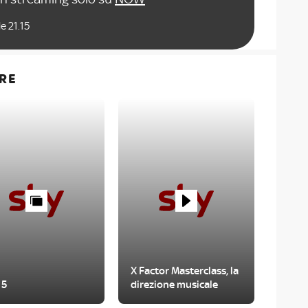
e 21.15
RE
X Factor Masterclass, la
 5
direzione musicale