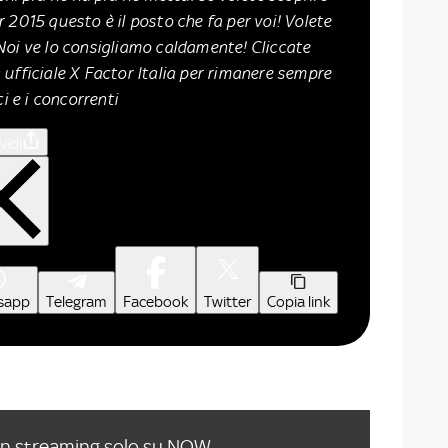
 2015 questo è il posto che fa per voi! Volete
Noi ve lo consigliamo caldamente! Cliccate
 ufficiale X Factor Italia per rimanere sempre
i e i concorrenti
vidi
sapp
Telegram
Facebook
Twitter
Copia link
in streaming solo su
NOW