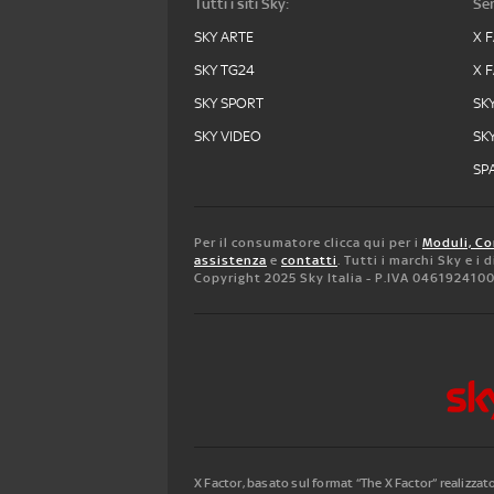
Tutti i siti Sky:
Ser
SKY ARTE
X 
SKY TG24
X 
SKY SPORT
SK
SKY VIDEO
SK
SPA
Per il consumatore clicca qui per i
Moduli, Co
assistenza
e
contatti
. Tutti i marchi Sky e i
Copyright 2025 Sky Italia - P.IVA 046192410
X Factor, basato sul format “The X Factor” realizza