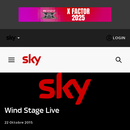
LOGIN
X
FACTOR
MASTERCHEF
PECHINO
EXPRESS
Wind Stage Live
Cos’altro vedere:
PROGRAMMI SKY
Un mondo di offerte:
22 Ottobre 2015
SKY.IT
NOW