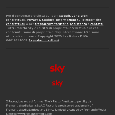
Per il consumatore clicca qui per i
Moduli, Condizioni
contrattuali
,
Privacy & Cookies
,
informazioni sulle modifiche
contrattuali
o per
trasparenza tariffaria
,
assistenza
e
contatti
.
Tutti i marchi Sky e i diritti di proprietà intellettuale in essi
contenuti, sono di proprietà di Sky international AG e sono
utilizzati su licenza. Copyright 2025 Sky Italia - P.IVA
04619241005.
Segnalazione Abusi
X Factor, basato sul format “The X Factor” realizzato per Sky da
FremantleMedia Italia SpA.
X Factor is a registered trademark of
FremantleMedia Limited and Simco Limited. Licensed by FremantleMedia
Limited www.fremantlemedia.com.