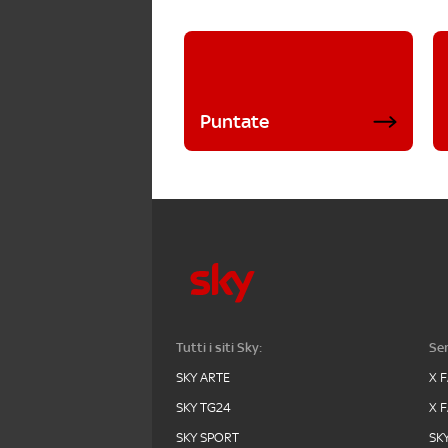
Puntate
Tutti i siti Sky:
Ser
SKY ARTE
X 
SKY TG24
X 
SKY SPORT
SK