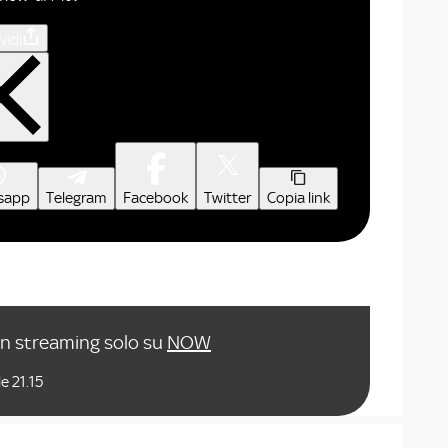
vidi
sapp
Telegram
Facebook
Twitter
Copia link
in streaming solo su
NOW
e 21.15