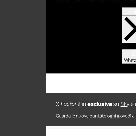
Condi
What
X
Factor
è in
esclusiva
su
Sky
e 
Guarda le nuove puntate ogni giovedì all