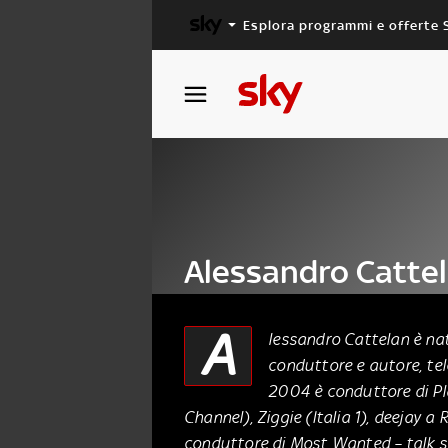
Esplora programmi e offerte 
X FACTOR
MASTERCHEF
Alessandro Catte
08-01
A
lessandro Cattelan è nat
conduttore e autore, tele
01 Agosto 2016
2004 è conduttore di Pla
Channel), Ziggie (Italia 1), deejay a
conduttore di Most Wanted – talk 