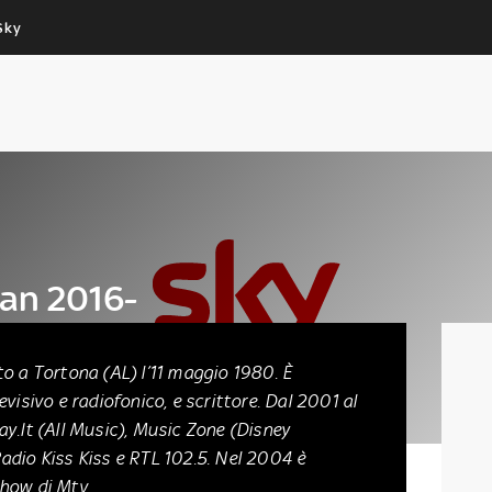
Sky
Cos’altro vedere:
Un mondo di offerte:
PROGRAMMI SKY
SKY.IT
NOW
PECHINO EXPRESS
lan 2016-
o a Tortona (AL) l’11 maggio 1980. È
visivo e radiofonico, e scrittore. Dal 2001 al
y.It (All Music), Music Zone (Disney
 Radio Kiss Kiss e RTL 102.5. Nel 2004 è
show di Mtv