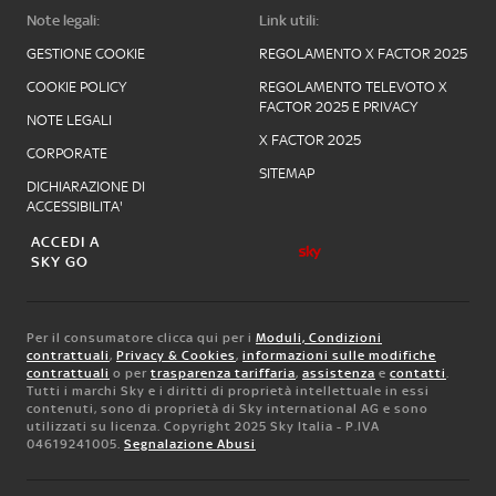
Note legali:
Link utili:
GESTIONE COOKIE
REGOLAMENTO X FACTOR 2025
COOKIE POLICY
REGOLAMENTO TELEVOTO X
FACTOR 2025 E PRIVACY
NOTE LEGALI
X FACTOR 2025
CORPORATE
SITEMAP
DICHIARAZIONE DI
ACCESSIBILITA'
ACCEDI A
SKY GO
Per il consumatore clicca qui per i
Moduli, Condizioni
contrattuali
,
Privacy & Cookies
,
informazioni sulle modifiche
contrattuali
o per
trasparenza tariffaria
,
assistenza
e
contatti
.
Tutti i marchi Sky e i diritti di proprietà intellettuale in essi
contenuti, sono di proprietà di Sky international AG e sono
utilizzati su licenza. Copyright 2025 Sky Italia - P.IVA
04619241005.
Segnalazione Abusi