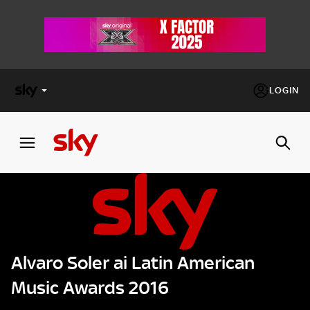
LOGIN
X
FACTOR
MASTERCHEF
PECHINO
EXPRESS
Alvaro Soler ai Latin American
Cos’altro vedere:
PROGRAMMI SKY
Music Awards 2016
Un mondo di offerte:
SKY.IT
NOW