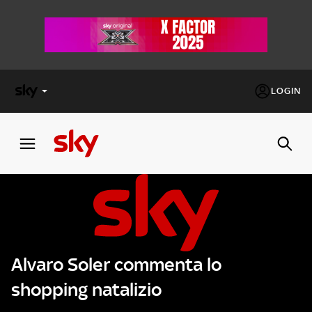
LOGIN
X
FACTOR
MASTERCHEF
PECHINO
EXPRESS
Alvaro Soler commenta lo
Cos’altro vedere:
PROGRAMMI SKY
shopping natalizio
Un mondo di offerte:
SKY.IT
NOW