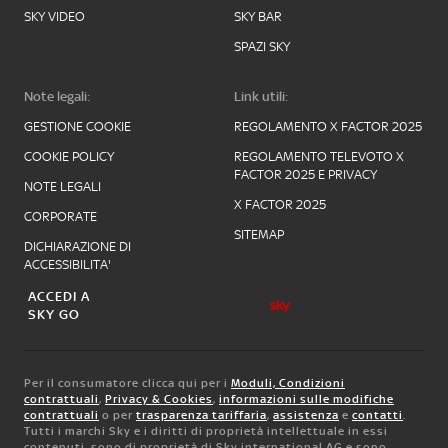
SKY VIDEO
SKY BAR
SPAZI SKY
Note legali:
Link utili:
GESTIONE COOKIE
REGOLAMENTO X FACTOR 2025
COOKIE POLICY
REGOLAMENTO TELEVOTO X
FACTOR 2025 E PRIVACY
NOTE LEGALI
X FACTOR 2025
CORPORATE
SITEMAP
DICHIARAZIONE DI
ACCESSIBILITA'
ACCEDI A
SKY GO
Per il consumatore clicca qui per i
Moduli, Condizioni
contrattuali
,
Privacy & Cookies
,
informazioni sulle modifiche
contrattuali
o per
trasparenza tariffaria
,
assistenza
e
contatti
.
Tutti i marchi Sky e i diritti di proprietà intellettuale in essi
contenuti, sono di proprietà di Sky international AG e sono