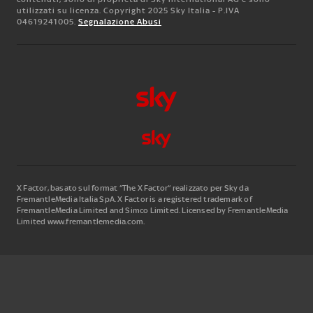
utilizzati su licenza. Copyright 2025 Sky Italia - P.IVA
04619241005.
Segnalazione Abusi
X Factor, basato sul format “The X Factor” realizzato per Sky da
FremantleMedia Italia SpA.
X Factor is a registered trademark of
FremantleMedia Limited and Simco Limited. Licensed by FremantleMedia
Limited www.fremantlemedia.com.