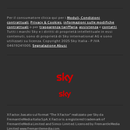
Per il consumatore clicca qui per i
Moduli, Condizioni
contrattuali
,
Privacy & Cookies
,
informazioni sulle modifiche
contrattuali
o per
trasparenza tariffaria
,
assistenza
e
contatti
.
Tutti i marchi Sky e i diritti di proprietà intellettuale in essi
contenuti, sono di proprietà di Sky international AG e sono
utilizzati su licenza. Copyright 2025 Sky Italia - P.IVA
04619241005.
Segnalazione Abusi
X Factor, basato sul format “The X Factor” realizzato per Sky da
FremantleMedia Italia SpA.
X Factor is a registered trademark of
FremantleMedia Limited and Simco Limited. Licensed by FremantleMedia
Limited www.fremantlemedia.com.