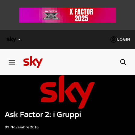
LOGIN
X
FACTOR
MASTERCHEF
PECHINO
EXPRESS
Ask Factor 2: i Gruppi
Cos’altro vedere:
PROGRAMMI SKY
Un mondo di offerte:
09 Novembre 2016
SKY.IT
NOW