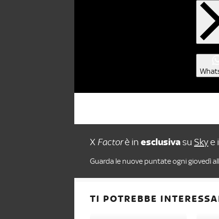
What
X
Factor
è in
esclusiva
su
Sky
e 
Guarda le nuove puntate ogni giovedì all
TI POTREBBE INTERESSA