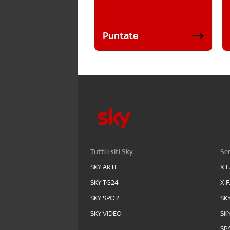
Puntate
Tutti i siti Sky:
Ser
SKY ARTE
X 
SKY TG24
X 
SKY SPORT
SK
SKY VIDEO
SK
SPA