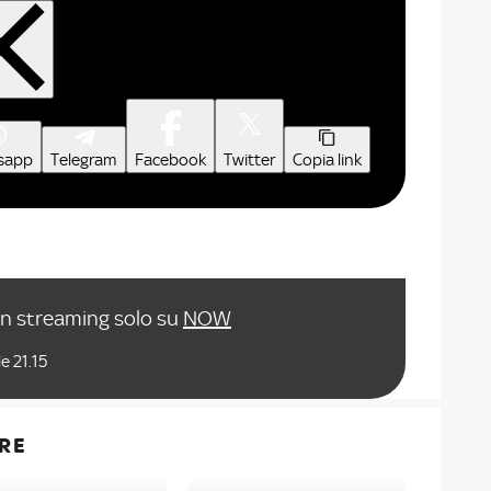
sapp
Telegram
Facebook
Twitter
Copia link
in streaming solo su
NOW
e 21.15
RE