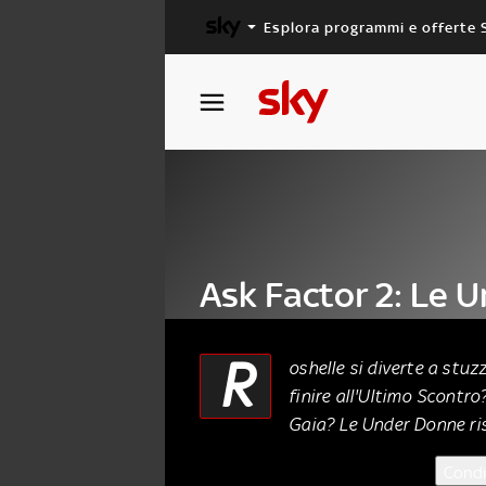
Esplora programmi e offerte 
X FACTOR
MASTERCHEF
Ask Factor 2: Le 
Donne
R
oshelle si diverte a stuz
finire all'Ultimo Scontr
08 Novembre 2016
Gaia? Le Under Donne ris
Condi