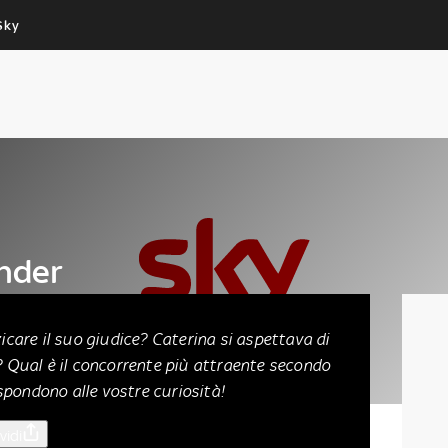
Sky
Cos’altro vedere:
Un mondo di offerte:
PROGRAMMI SKY
SKY.IT
NOW
PECHINO EXPRESS
Under
zicare il suo giudice? Caterina si aspettava di
o? Qual è il concorrente più attraente secondo
pondono alle vostre curiosità!
vidi