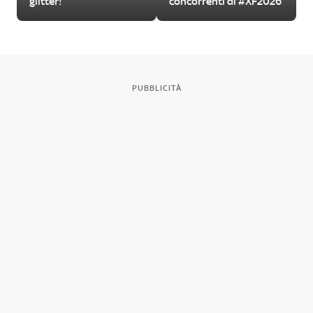
glitter!
concorrenti di #XF2026
PUBBLICITÀ