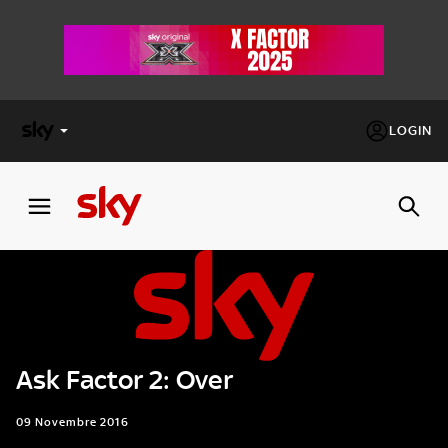
LOGIN
X
FACTOR
MASTERCHEF
PECHINO
EXPRESS
Ask Factor 2: Over
Cos’altro vedere:
PROGRAMMI SKY
Un mondo di offerte:
09 Novembre 2016
SKY.IT
NOW