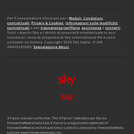
Per il consumatore clicca qui per i
Moduli, Condizioni
contrattuali
,
Privacy & Cookies
,
informazioni sulle modifiche
contrattuali
o per
trasparenza tariffaria
,
assistenza
e
contatti
.
Tutti i marchi Sky e i diritti di proprietà intellettuale in essi
contenuti, sono di proprietà di Sky international AG e sono
utilizzati su licenza. Copyright 2025 Sky Italia - P.IVA
04619241005.
Segnalazione Abusi
X Factor, basato sul format “The X Factor” realizzato per Sky da
FremantleMedia Italia SpA.
X Factor is a registered trademark of
FremantleMedia Limited and Simco Limited. Licensed by FremantleMedia
Limited www.fremantlemedia.com.