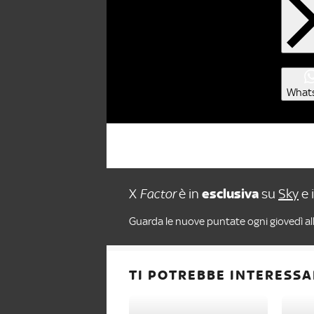
What
X
Factor
è in
esclusiva
su
Sky
e 
Guarda le nuove puntate ogni giovedì all
TI POTREBBE INTERESSA