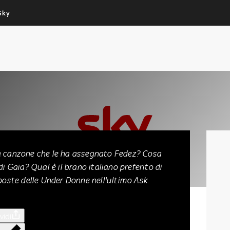
Sky
Cos’altro vedere:
Un mondo di offerte:
PROGRAMMI SKY
SKY.IT
NOW
PECHINO EXPRESS
der Donne
a canzone che le ha assegnato Fedez? Cosa
di Gaia? Qual è il brano italiano preferito di
sposte delle Under Donne nell'ultimo Ask
vidi