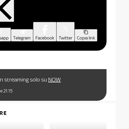
sapp
Telegram
Facebook
Twitter
Copia link
in streaming solo su
NOW
e 21.15
RE