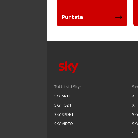
Puntate
Tutti i siti Sky:
Ser
SKY ARTE
X 
SKY TG24
X 
SKY SPORT
SK
SKY VIDEO
SK
SPA