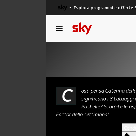
Esplora programmi e offerte 
X FACTOR
MASTERCHEF
Ask Factor 3: Un
C
osa pensa Caterina dell
significano i 3 tatuaggi 
16 Novembre 2016
Roshelle? Scorpite le ri
Factor della settimana!
Condi