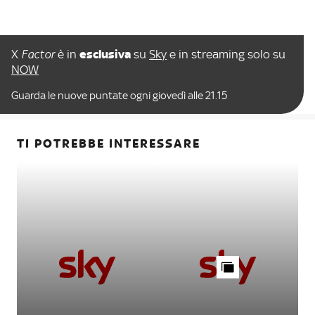
X
Factor
è in
esclusiva
su
Sky
e in streaming solo su
NOW
Guarda le nuove puntate ogni giovedì alle 21.15
TI POTREBBE INTERESSARE