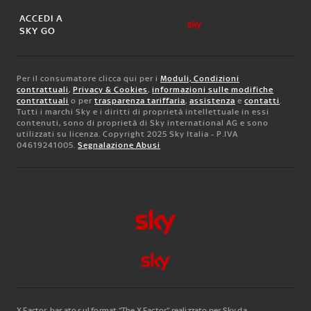
ACCEDI A
SKY GO
Per il consumatore clicca qui per i
Moduli, Condizioni
contrattuali
,
Privacy & Cookies
,
informazioni sulle modifiche
contrattuali
o per
trasparenza tariffaria
,
assistenza
e
contatti
.
Tutti i marchi Sky e i diritti di proprietà intellettuale in essi
contenuti, sono di proprietà di Sky international AG e sono
utilizzati su licenza. Copyright 2025 Sky Italia - P.IVA
04619241005.
Segnalazione Abusi
X Factor, basato sul format “The X Factor” realizzato per Sky da