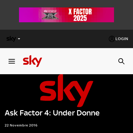
LOGIN
X
FACTOR
MASTERCHEF
PECHINO
EXPRESS
Ask Factor 4: Under Donne
Cos’altro vedere:
PROGRAMMI SKY
Un mondo di offerte:
22 Novembre 2016
SKY.IT
NOW