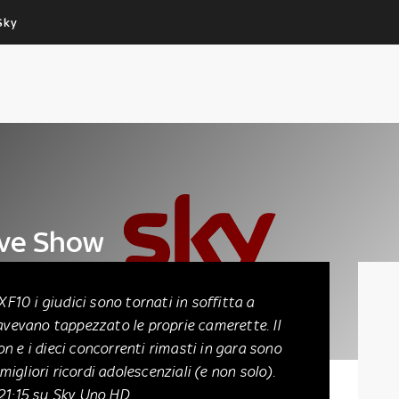
Sky
Cos’altro vedere:
Un mondo di offerte:
PROGRAMMI SKY
SKY.IT
NOW
PECHINO EXPRESS
Live Show
XF10 i giudici sono tornati in soffitta a
 avevano tappezzato le proprie camerette. Il
n e i dieci concorrenti rimasti in gara sono
 migliori ricordi adolescenziali (e non solo).
 21:15 su Sky Uno HD