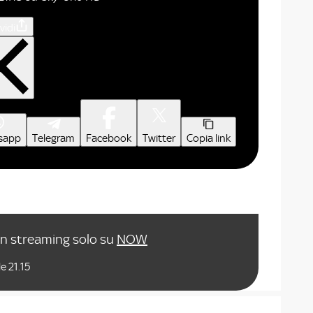
vidi
sapp
Telegram
Facebook
Twitter
Copia link
in streaming solo su
NOW
e 21.15