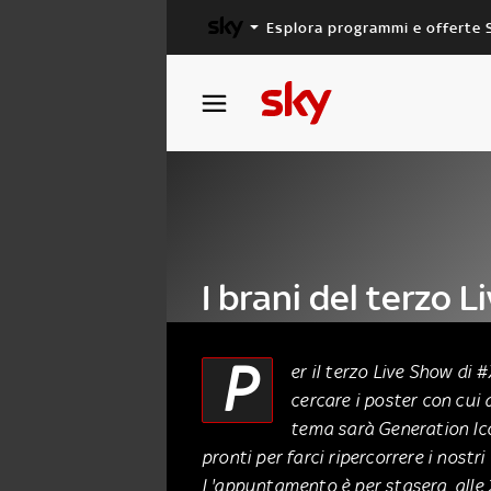
Esplora programmi e offerte 
X FACTOR
MASTERCHEF
I brani del terzo 
2016-11-10
P
er il terzo Live Show di #
cercare i poster con cui
10 Novembre 2016
tema sarà Generation Ico
pronti per farci ripercorrere i nostri
L'appuntamento è per stasera, alle