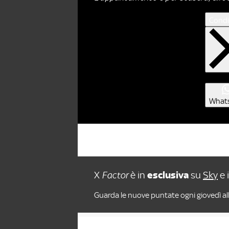
Condi
What
X
Factor
è in
esclusiva
su
Sky
e 
Guarda le nuove puntate ogni giovedì all