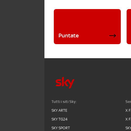
Puntate
Tutti i siti Sky:
Ser
SKY ARTE
X 
SKY TG24
X 
SKY SPORT
SK