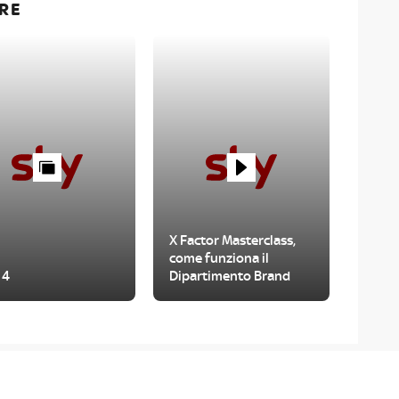
RE
X Factor Masterclass,
come funziona il
 4
Dipartimento Brand