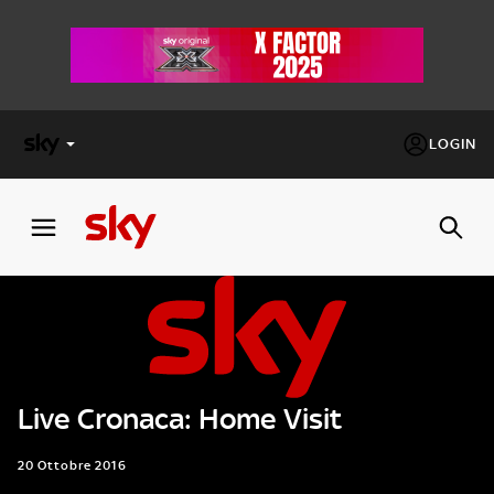
LOGIN
X
FACTOR
MASTERCHEF
PECHINO
EXPRESS
Live Cronaca: Home Visit
Cos’altro vedere:
PROGRAMMI SKY
Un mondo di offerte:
20 Ottobre 2016
SKY.IT
NOW