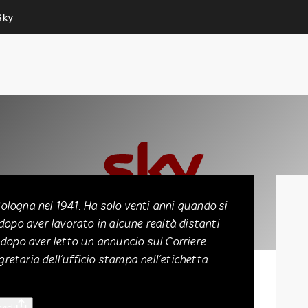
Sky
Cos’altro vedere:
Un mondo di offerte:
PROGRAMMI SKY
SKY.IT
NOW
PECHINO EXPRESS
16-09-02
ologna nel 1941. Ha solo venti anni quando si
 dopo aver lavorato in alcune realtà distanti
 dopo aver letto un annuncio sul Corriere
gretaria dell’ufficio stampa nell’etichetta