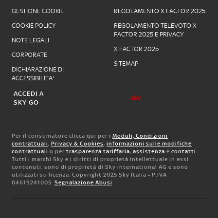
GESTIONE COOKIE
REGOLAMENTO X FACTOR 2025
COOKIE POLICY
REGOLAMENTO TELEVOTO X
FACTOR 2025 E PRIVACY
NOTE LEGALI
X FACTOR 2025
CORPORATE
SITEMAP
DICHIARAZIONE DI
ACCESSIBILITA'
ACCEDI A
SKY GO
Per il consumatore clicca qui per i
Moduli, Condizioni
contrattuali
,
Privacy & Cookies
,
informazioni sulle modifiche
contrattuali
o per
trasparenza tariffaria
,
assistenza
e
contatti
.
Tutti i marchi Sky e i diritti di proprietà intellettuale in essi
contenuti, sono di proprietà di Sky international AG e sono
utilizzati su licenza. Copyright 2025 Sky Italia - P.IVA
04619241005.
Segnalazione Abusi