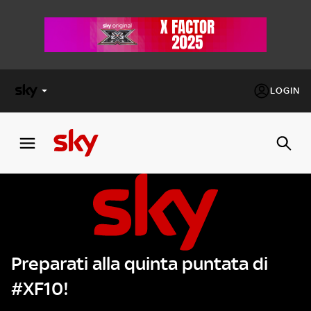
LOGIN
X
FACTOR
MASTERCHEF
PECHINO
EXPRESS
Preparati alla quinta puntata di
Cos’altro vedere:
PROGRAMMI SKY
#XF10!
Un mondo di offerte:
SKY.IT
NOW