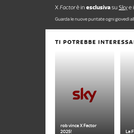
X
Factor
è in
esclusiva
su
Sky
e 
Guarda le nuove puntate ogni giovedì all
TI POTREBBE INTERESSA
rob vince X Factor
2025!
La F