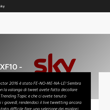
Sky
Cos’altro vedere:
Un mondo di offerte:
PROGRAMMI SKY
SKY.IT
NOW
PECHINO EXPRESS
#XF10 -
Factor 2016 è stato FE-NO-ME-NA-LE! Sembra
con la valanga di tweet avete fatto decollare
 Trending Topic e che ci avete tenuto
i giovedì, rendendoci il live tweetting ancora
tato difficile fare una selezione dei migliori