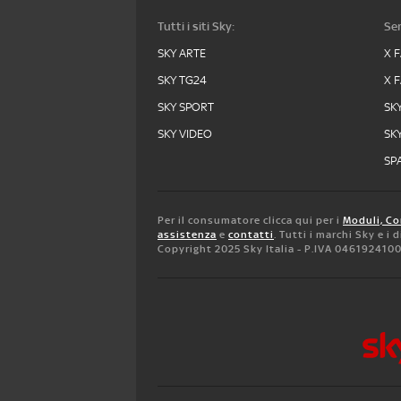
Tutti i siti Sky:
Ser
SKY ARTE
X 
SKY TG24
X 
SKY SPORT
SK
SKY VIDEO
SK
SPA
Per il consumatore clicca qui per i
Moduli, Co
assistenza
e
contatti
. Tutti i marchi Sky e i
Copyright 2025 Sky Italia - P.IVA 046192410