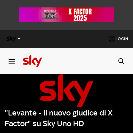
LOGIN
X
FACTOR
MASTERCHEF
PECHINO
EXPRESS
"Levante - Il nuovo giudice di X
Cos’altro vedere:
PROGRAMMI SKY
Factor" su Sky Uno HD
Un mondo di offerte:
SKY.IT
NOW