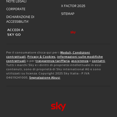
NOTE LEGALI
X FACTOR 2025
CORPORATE
SITEMAP
DICHIARAZIONE DI
ACCESSIBILITA'
ACCEDI A
SKY GO
Per il consumatore clicca qui per i
Moduli, Condizioni
contrattuali
,
Privacy & Cookies
,
informazioni sulle modifiche
contrattuali
o per
trasparenza tariffaria
,
assistenza
e
contatti
.
Tutti i marchi Sky e i diritti di proprietà intellettuale in essi
contenuti, sono di proprietà di Sky international AG e sono
utilizzati su licenza. Copyright 2025 Sky Italia - P.IVA
04619241005.
Segnalazione Abusi